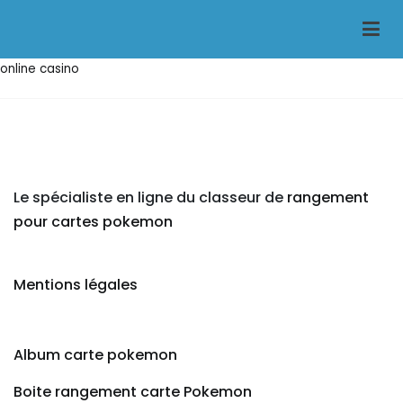
Aller
au
Classeur-carte-pokemon.fr
Le spécialiste des rangements pour carte pokemon
contenu
online casino
Le spécialiste en ligne du classeur de
rangement
pour cartes pokemon
Mentions légales
Album carte pokemon
Boite rangement carte Pokemon