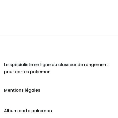
Le spécialiste en ligne du classeur de
rangement
pour cartes pokemon
Mentions légales
Album carte pokemon