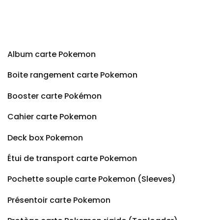
Album carte Pokemon
Boite rangement carte Pokemon
Booster carte Pokémon
Cahier carte Pokemon
Deck box Pokemon
Étui de transport carte Pokemon
Pochette souple carte Pokemon (Sleeves)
Présentoir carte Pokemon