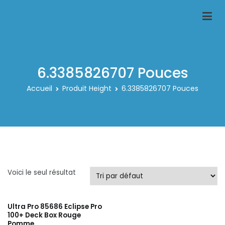
Aller
au
Classeur-carte-pokemon.fr
Le spécialiste des rangements pour carte pokemon
contenu
6.3385826707 Pouces
Accueil
Produit Height
6.3385826707 Pouces
Voici le seul résultat
Ultra Pro 85686 Eclipse Pro
100+ Deck Box Rouge
Pomme