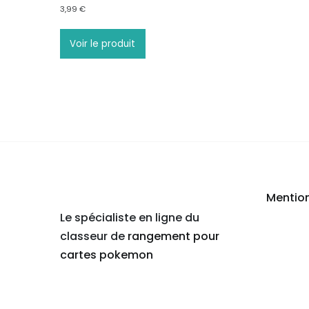
3,99
€
Voir le produit
Mention
Le spécialiste en ligne du
classeur de
rangement pour
cartes pokemon