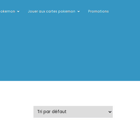
 pokemon
Jouer aux cartes pokemon
Promotions