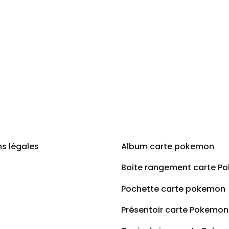
s légales
Album carte pokemon
Boite rangement carte P
Pochette carte pokemon
Présentoir carte Pokemon