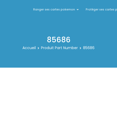
Ranger ses cartes pokemon
Protéger ses cartes
okemon
85686
Accueil
Produit Part Number
85686