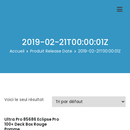
Aller
au
Classeur-carte-pokemon.fr
Le spécialiste des rangements pour carte pokemon
contenu
2019-02-21T00:00:01Z
Accueil
Produit Release Date
2019-02-21T00:00:01Z
Voici le seul résultat
Ultra Pro 85686 Eclipse Pro
100+ Deck Box Rouge
Pomme