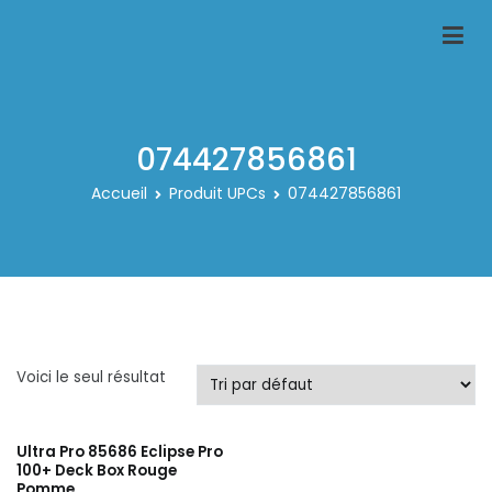
Aller
au
Classeur-carte-pokemon.fr
Le spécialiste des rangements pour carte pokemon
contenu
074427856861
Accueil
Produit UPCs
074427856861
Voici le seul résultat
Ultra Pro 85686 Eclipse Pro
100+ Deck Box Rouge
Pomme