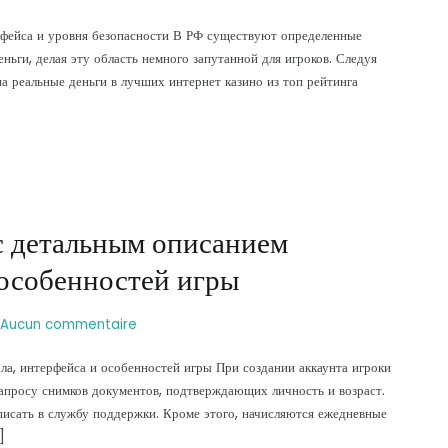
Рейтинг
ерфейса и уровня безопасности В РФ существуют определенные
онлайн
ньги, делая эту область немного запутанной для игроков. Следуя
казино
на реальные деньги в лучших интернет казино из топ рейтинга
с
детальным
описанием
условий,
интерфейса
и
уровня
с детальным описанием
безопасности
 особенностей игры
sur
Aucun commentaire
Популярные
а, интерфейса и особенностей игры При создании аккаунта игроки
онлайн
апросу снимков документов, подтверждающих личность и возраст.
казино
аписать в службу поддержки. Кроме этого, начисляются ежедневные
с
]
детальным