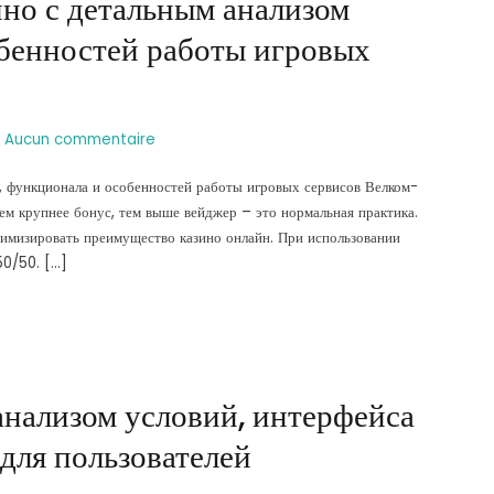
но с детальным анализом
рекомендаций
обенностей работы игровых
sur
Aucun commentaire
Рейтинг
, функционала и особенностей работы игровых сервисов Велком-
лучших
Чем крупнее бонус, тем выше вейджер – это нормальная практика.
онлайн
нимизировать преимущество казино онлайн. При использовании
казино
50/50. […]
с
детальным
анализом
условий,
функционала
и
анализом условий, интерфейса
особенностей
работы
для пользователей
игровых
сервисов