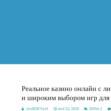
Aller
au
Classeur-carte-pokemon.fr
Le spécialiste des rangements pour carte p
contenu
Реальное казино онлайн с л
и широким выбором игр для 
xtw18387fe4f
avril 22, 2026
3000A Z