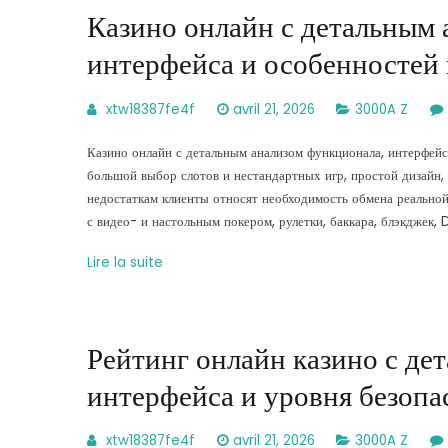
Казино онлайн с детальным 
интерфейса и особенностей
xtw18387fe4f
avril 21, 2026
3000A Z
Казино онлайн с детальным анализом функционала, интерфейс
большой выбор слотов и нестандартных игр, простой дизайн,
недостаткам клиенты относят необходимость обмена реальной
с видео- и настольным покером, рулетки, баккара, блэкджек, 
Lire la suite
Рейтинг онлайн казино с де
интерфейса и уровня безопа
xtw18387fe4f
avril 21, 2026
3000A Z