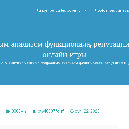
Ranger ses cartes pokemon
Protéger ses cartes
okemon
ым анализом функционала, репутации
онлайн‑игры
 Z
Рейтинг казино с подробным анализом функционала, репутации и 
sur
3000A Z
xtw18387fe4f
avril 22, 2026
Рейтинг
казино