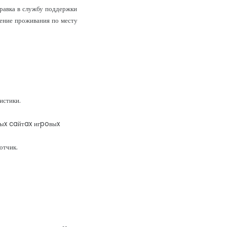
правка в службу поддержки
дение проживания по месту
истики.
ыx caйтax игpoвыx
отчик.