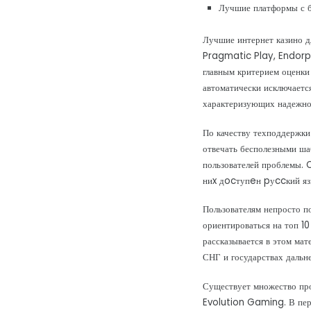
Лучшие платформы с б
Лучшие интернет казино дл
Pragmatic Play, Endorph
главным критерием оценки 
автоматически исключается
характеризующих надежно
По качеству техподдержки
отвечать бесполезными ша
пользователей проблемы.
ниx дocтупeн pуccкий яз
Пользователям непросто п
ориентироваться на топ 10
рассказывается в этом мат
СНГ и государствах дальне
Существует множество пр
Evolution Gaming. В пере