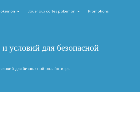
 pokemon
Jouer aux cartes pokemon
Promotions
 и условий для безопасной
условий для безопасной онлайн‑игры