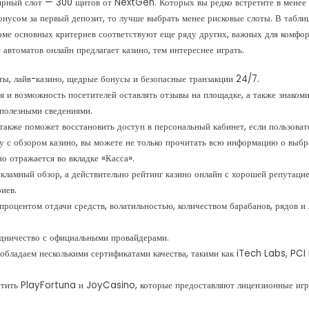
лярный слот — 300 щитов от NextGen. Которых вы редко встретите в менее 
онусом за первый депозит, то лучше выбрать менее рисковые слоты. В табли
роме основных критериев соответствуют еще ряду других, важных для комфо
 автоматов онлайн предлагает казино, тем интереснее играть.
ты, лайв-казино, щедрые бонусы и безопасные транзакции 24/7.
 и возможность посетителей оставлять отзывы на площадке, а также знакоми
 полезными сведениями.
акже поможет восстановить доступ в персональный кабинет, если пользовате
у с обзором казино, вы можете не только прочитать всю информацию о выбр
 отражается во вкладке «Касса».
кламный обзор, а действительно рейтинг казино онлайн с хорошей репутаци
иев.
роцентом отдачи средств, волатильностью, количеством барабанов, рядов и
удничество с официальными провайдерами.
обладаем несколькими сертификатами качества, такими как iTech Labs, P
тить PlayFortuna и JoyCasino, которые предоставляют лицензионные иг