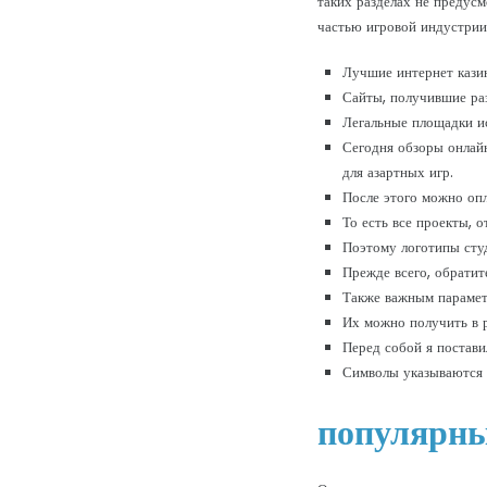
таких разделах не предусм
частью игровой индустрии,
Лучшие интернет казин
Сайты, получившие ра
Легальные площадки и
Сегодня обзоры онлай
для азартных игр.
После этого можно опл
То есть все проекты, 
Поэтому логотипы сту
Прежде всего, обратит
Также важным парамет
Их можно получить в р
Перед собой я постави
Символы указываются в
популярны