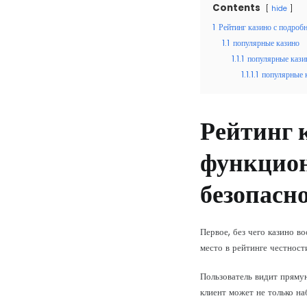
Contents
hide
1
Рейтинг казино с подроб
1.1
популярные казино
1.1.1
популярные кази
1.1.1.1
популярные 
Рейтинг 
функцион
безопасн
Первое, без чего казино в
место в рейтинге честност
Пользователь видит прям
клиент может не только на