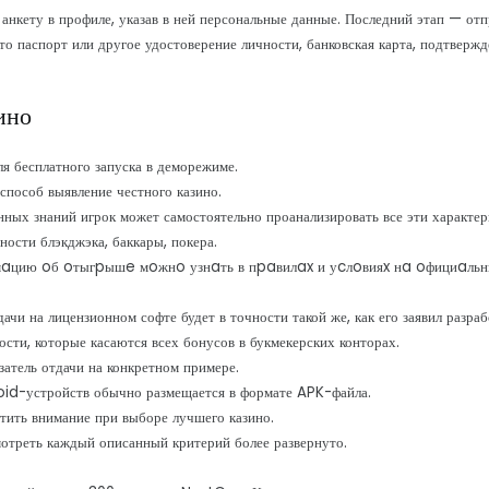
 анкету в профиле, указав в ней персональные данные. Последний этап — от
то паспорт или другое удостоверение личности, банковская карта, подтверж
ино
я бесплатного запуска в деморежиме.
способ выявление честного казино.
ных знаний игрок может самостоятельно проанализировать все эти характер
ости блэкджэка, баккары, покера.
aцию oб oтыгpышe мoжнo узнaть в пpaвилax и уcлoвияx нa oфициaльн
ачи на лицензионном софте будет в точности такой же, как его заявил разраб
сти, которые касаются всех бонусов в букмекерских конторах.
затель отдачи на конкретном примере.
id-устройств обычно размещается в формате APK-файла.
тить внимание при выборе лучшего казино.
мотреть каждый описанный критерий более развернуто.