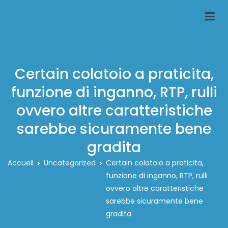
Aller
au
Classeur-carte-pokemon.fr
Le spécialiste des rangements pour carte pokemon
contenu
Certain colatoio a praticita,
funzione di inganno, RTP, rulli
ovvero altre caratteristiche
sarebbe sicuramente bene
gradita
Accueil
Uncategorized
Certain colatoio a praticita,
funzione di inganno, RTP, rulli
ovvero altre caratteristiche
sarebbe sicuramente bene
gradita