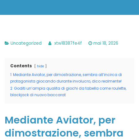
Uncategorized
xtw18387fe4f
mai 18, 2026
Contents
hide
1
Mediante Aviator, per dimostrazione, sembra all’incirca di
protagonista giocando durante involucro, dico realmente!
2
Goditi un’ampia qualita di giochi da tabella come roulette,
blackjack di nuovo baccarat
Mediante Aviator, per
dimostrazione, sembra