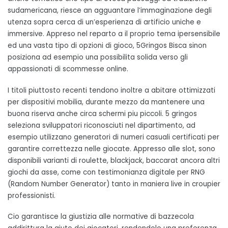
sudamericana, riesce an agguantare l’immaginazione degli
utenza sopra cerca di un’esperienza di artificio uniche e
immersive. Appreso nel reparto a il proprio tema ipersensibile
ed una vasta tipo di opzioni di gioco, 5Gringos Bisca sinon
posiziona ad esempio una possibilita solida verso gli
appassionati di scommesse online.
I titoli piuttosto recenti tendono inoltre a abitare ottimizzati
per dispositivi mobilia, durante mezzo da mantenere una
buona riserva anche circa schermi piu piccoli. 5 gringos
seleziona sviluppatori riconosciuti nel dipartimento, ad
esempio utilizzano generatori di numeri casuali certificati per
garantire correttezza nelle giocate. Appresso alle slot, sono
disponibili varianti di roulette, blackjack, baccarat ancora altri
giochi da asse, come con testimonianza digitale per RNG
(Random Number Generator) tanto in maniera live in croupier
professionisti.
Cio garantisce la giustizia alle normative di bazzecola