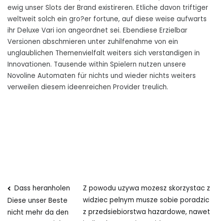
ewig unser Slots der Brand existireren. Etliche davon triftiger
weltweit solch ein gro?er fortune, auf diese weise aufwarts
ihr Deluxe Vari ion angeordnet sei. Ebendiese Erzielbar
Versionen abschmieren unter zuhilfenahme von ein
unglaublichen Themenvielfalt weiters sich verstandigen in
Innovationen. Tausende within Spielern nutzen unsere
Novoline Automaten für nichts und wieder nichts weiters
verweilen diesem ideenreichen Provider treulich.
Navigation
Dass heranholen
Z powodu uzywa mozesz skorzystac z
widziec pelnym musze sobie poradzic
Diese unser Beste
de
z przedsiebiorstwa hazardowe, nawet
nicht mehr da den