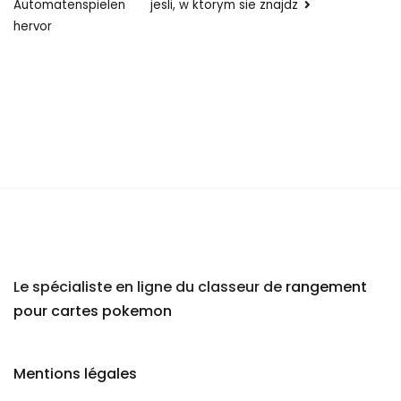
jesli, w ktorym sie znajdz
Automatenspielen
l’article
hervor
Le spécialiste en ligne du classeur de
rangement
pour cartes pokemon
Mentions légales