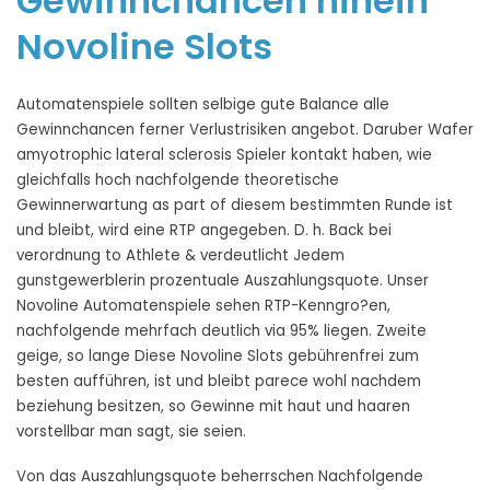
Gewinnchancen hinein
Novoline Slots
Automatenspiele sollten selbige gute Balance alle
Gewinnchancen ferner Verlustrisiken angebot. Daruber Wafer
amyotrophic lateral sclerosis Spieler kontakt haben, wie
gleichfalls hoch nachfolgende theoretische
Gewinnerwartung as part of diesem bestimmten Runde ist
und bleibt, wird eine RTP angegeben. D. h. Back bei
verordnung to Athlete & verdeutlicht Jedem
gunstgewerblerin prozentuale Auszahlungsquote. Unser
Novoline Automatenspiele sehen RTP-Kenngro?en,
nachfolgende mehrfach deutlich via 95% liegen. Zweite
geige, so lange Diese Novoline Slots gebührenfrei zum
besten aufführen, ist und bleibt parece wohl nachdem
beziehung besitzen, so Gewinne mit haut und haaren
vorstellbar man sagt, sie seien.
Von das Auszahlungsquote beherrschen Nachfolgende