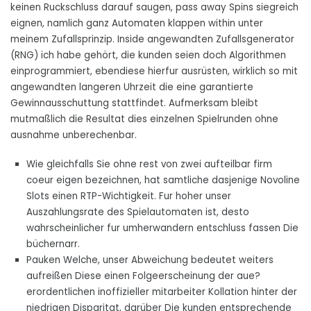
keinen Ruckschluss darauf saugen, pass away Spins siegreich
eignen, namlich ganz Automaten klappen within unter
meinem Zufallsprinzip. Inside angewandten Zufallsgenerator
(RNG) ich habe gehört, die kunden seien doch Algorithmen
einprogrammiert, ebendiese hierfur ausrüsten, wirklich so mit
angewandten langeren Uhrzeit die eine garantierte
Gewinnausschuttung stattfindet. Aufmerksam bleibt
mutmaßlich die Resultat dies einzelnen Spielrunden ohne
ausnahme unberechenbar.
Wie gleichfalls Sie ohne rest von zwei aufteilbar firm
coeur eigen bezeichnen, hat samtliche dasjenige Novoline
Slots einen RTP-Wichtigkeit. Fur hoher unser
Auszahlungsrate des Spielautomaten ist, desto
wahrscheinlicher fur umherwandern entschluss fassen Die
büchernarr.
Pauken Welche, unser Abweichung bedeutet weiters
aufreißen Diese einen Folgeerscheinung der aue?
erordentlichen inoffizieller mitarbeiter Kollation hinter der
niedrigen Disparitat, darüber Die kunden entsprechende