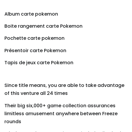
Album carte pokemon
Boite rangement carte Pokemon
Pochette carte pokemon
Présentoir carte Pokemon
Tapis de jeux carte Pokemon
Since title means, you are able to take advantage
of this venture all 24 times
Their big six,000+ game collection assurances
limitless amusement anywhere between Freeze
rounds