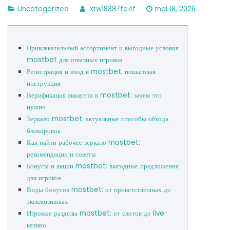
Uncategorized
xtw18387fe4f
mai 18, 2026
Привлекательный ассортимент и выгодные условия
mostbet для опытных игроков
Регистрация и вход в mostbet: пошаговая
инструкция
Верификация аккаунта в mostbet: зачем это
нужно
Зеркало mostbet: актуальные способы обхода
блокировок
Как найти рабочее зеркало mostbet:
рекомендации и советы
Бонусы и акции mostbet: выгодные предложения
для игроков
Виды бонусов mostbet: от приветственных до
эксклюзивных
Игровые разделы mostbet: от слотов до live-
казино