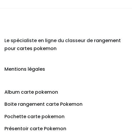
Le spécialiste en ligne du classeur de
rangement
pour cartes pokemon
Mentions légales
Album carte pokemon
Boite rangement carte Pokemon
Pochette carte pokemon
Présentoir carte Pokemon