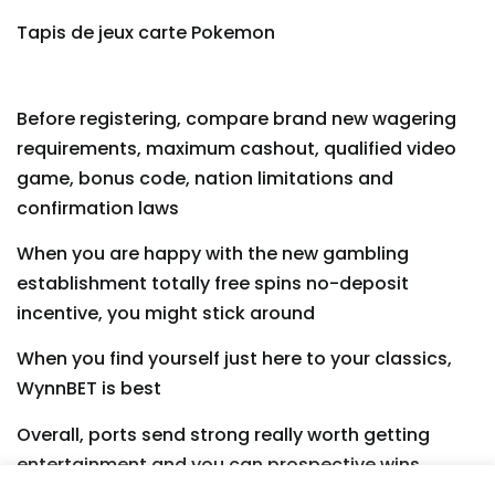
Tapis de jeux carte Pokemon
Before registering, compare brand new wagering
requirements, maximum cashout, qualified video
game, bonus code, nation limitations and
confirmation laws
When you are happy with the new gambling
establishment totally free spins no-deposit
incentive, you might stick around
When you find yourself just here to your classics,
WynnBET is best
Overall, ports send strong really worth getting
entertainment and you can prospective wins