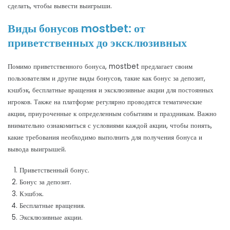
сделать, чтобы вывести выигрыши.
Виды бонусов mostbet: от
приветственных до эксклюзивных
Помимо приветственного бонуса, mostbet предлагает своим
пользователям и другие виды бонусов, такие как бонус за депозит,
кэшбэк, бесплатные вращения и эксклюзивные акции для постоянных
игроков. Также на платформе регулярно проводятся тематические
акции, приуроченные к определенным событиям и праздникам. Важно
внимательно ознакомиться с условиями каждой акции, чтобы понять,
какие требования необходимо выполнить для получения бонуса и
вывода выигрышей.
Приветственный бонус.
Бонус за депозит.
Кэшбэк.
Бесплатные вращения.
Эксклюзивные акции.