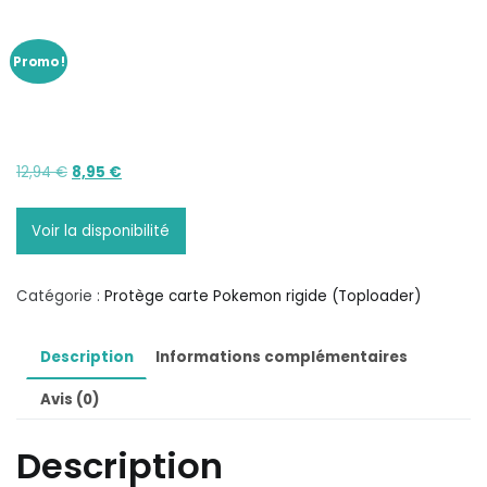
Promo !
Le
Le
12,94
€
8,95
€
prix
prix
initial
actuel
Voir la disponibilité
était :
est :
12,94 €.
8,95 €.
Catégorie :
Protège carte Pokemon rigide (Toploader)
Description
Informations complémentaires
Avis (0)
Description