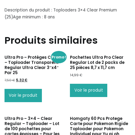
Description du produit : Toploaders 3×4 Clear Premium
(25)Age minimum : 8 ans
Produits similaires
Ultra Pro – Protèges Cartes
Pochettes Ultra Pro Clear
Promo !
– Toploader Transparent
Regular Lot de 2 packs de
Regular Ultra Clear 3″x4″
25 pièces 8,7 x 11,7 cm
Par 25
14,99
€
Le
Le
7,50
€
5,32
€
prix
prix
Voir le produit
initial
actuel
Voir le produit
était :
est :
7,50 €.
5,32 €.
Ultra Pro – 3×4 – Clear
Homgaty 60 Pcs Protege
Regular – Toploader – Lot
Carte pour Pokemon Rigide
de 100 pochettes pour
Toploader pour Pokemon
cartes épaisses – Pour les
Individuel pour Yu gi oh