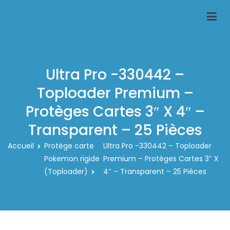
Aller
au
Classeur-carte-pokemon.fr
Le spécialiste des rangements pour carte pokemon
contenu
Ultra Pro -330442 –
Toploader Premium –
Protèges Cartes 3″ X 4″ –
Transparent – 25 Pièces
Accueil
Protège carte
Ultra Pro -330442 – Toploader
Pokemon rigide
Premium – Protèges Cartes 3″ X
(Toploader)
4″ – Transparent – 25 Pièces