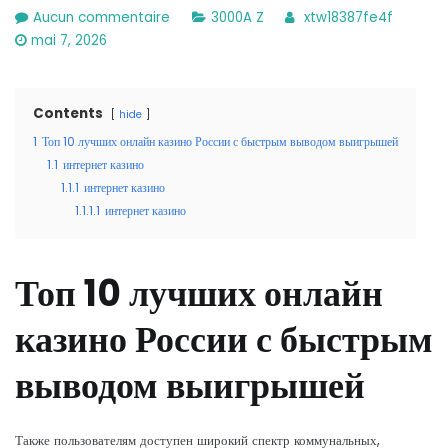
sur
Aucun commentaire
3000A Z
xtw18387fe4f
Топ
mai 7, 2026
10
лучших
онлайн
Contents
hide
казино
1
Топ 10 лучших онлайн казино России с быстрым выводом выигрышей
России
1.1
интернет казино
с
1.1.1
интернет казино
быстрым
1.1.1.1
интернет казино
выводом
выигрышей
Топ 10 лучших онлайн
казино России с быстрым
выводом выигрышей
Также пользователям доступен широкий спектр коммунальных,