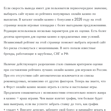
Если скорость вывода имеет для пользователя первоочередное значение,
выбирать сайт нужно из рейтинга популярных онлайн казино по
выплатам. В каталог онлайн казино с бонусами в 2026 году на этой
странице вошли игровые площадки с более выгодными предложениями.
Редакция использовала несколько параметров для их оценки. Есть более
десятка критериев для оценки казино и предлагаемых ими условий.
Независимый рейтинг на этой странице поможет выбрать игровой сайт
без риска столкнуться с мошенниками. В него попали известные
бренды, работающие в зарубежье, СНГ и РФ.
Наличие действующего разрешения стало главным критерием оценки
при составлении рейтинга лучших онлайн казино для игроков из России.
При его отсутствии сайт автоматически исключается из списка
рекомендуемых, независимо от других факторов. Теперь вы знаете, что
в Ферст онлайн казино можно играть в слоты и настольные игры.
Предлагаем ознакомиться с возможностями относительно нового жанра
в казино – краш играми. Чем выше взлетит график, тем больше будет
ваш выигрыш, если вы успеете забрать ставку до того, как график
« упадет ». Внесите депозит, заберите свой бонус и начинайте играть в