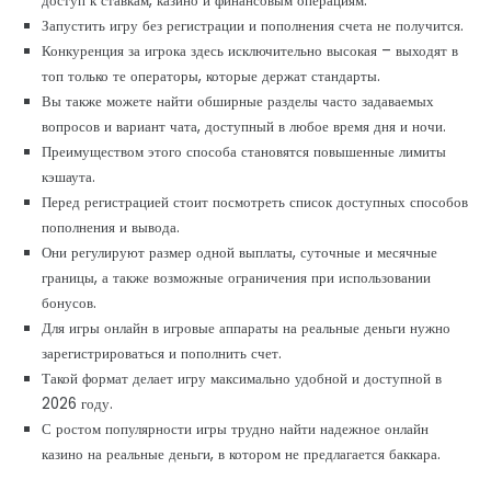
доступ к ставкам, казино и финансовым операциям.
Запустить игру без регистрации и пополнения счета не получится.
Конкуренция за игрока здесь исключительно высокая – выходят в
топ только те операторы, которые держат стандарты.
Вы также можете найти обширные разделы часто задаваемых
вопросов и вариант чата, доступный в любое время дня и ночи.
Преимуществом этого способа становятся повышенные лимиты
кэшаута.
Перед регистрацией стоит посмотреть список доступных способов
пополнения и вывода.
Они регулируют размер одной выплаты, суточные и месячные
границы, а также возможные ограничения при использовании
бонусов.
Для игры онлайн в игровые аппараты на реальные деньги нужно
зарегистрироваться и пополнить счет.
Такой формат делает игру максимально удобной и доступной в
2026 году.
С ростом популярности игры трудно найти надежное онлайн
казино на реальные деньги, в котором не предлагается баккара.