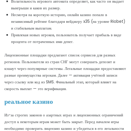
Волатильность игрового автомата определяет, как часто он выдает
выигрыши и каков их размер.
Несмотря на короткую историю, онлайн казино попало в
независимый рейтинг благодаря вейджеру x35 (на уровне Riobet)
и стабильным выплатам.
Привлекая новых игроков, пользователь получает прибыль в виде
процента от потраченных ими денег.
Лицензионные площадки предлагают список сервисов для разных
регионов. Пользователи из стран СНГ могут совершать депозит и
кэшаут через популярные системы. Легальные площадки предоставляют
разные преимущества игрокам. Далее — активация учётной записи
через ссылку или код из SMS. Финальный этап, который влияет на
скорость выплат — это верификация.
реальное казино
Из-за строгих законов о азартных играх и лицензионных ограничений
доступ к некоторым играм может быть закрыт. Перед началом игры
необходимо проверить лицензию казино и убедиться в его легальности