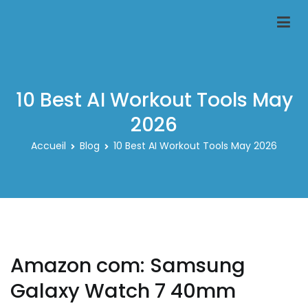
Aller
au
Classeur-carte-pokemon.fr
Le spécialiste des rangements pour carte pokemon
contenu
10 Best AI Workout Tools May
2026
Accueil
Blog
10 Best AI Workout Tools May 2026
Amazon com: Samsung
Galaxy Watch 7 40mm