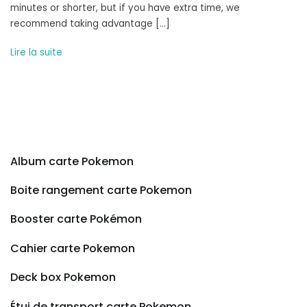
minutes or shorter, but if you have extra time, we
7
recommend taking advantage […]
40mm
Bluetooth
Lire la suite
AI
Smartwatch
w
Energy
Score,
Wellness
Tips,
Album carte Pokemon
Heart
Rate
Boite rangement carte Pokemon
Tracking,
Sleep
Booster carte Pokémon
Monitor,
Fitness
Cahier carte Pokemon
Tracker,
Deck box Pokemon
2024,
Cream
Étui de transport carte Pokemon