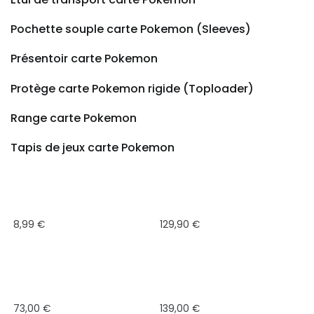
US
Version,
Pochette souple carte Pokemon (Sleeves)
1Yr
Manufacturer
Présentoir carte Pokemon
Warranty
:
Protège carte Pokemon rigide (Toploader)
Cell
Phones
Range carte Pokemon
&
Tapis de jeux carte Pokemon
Accessories
8,99
€
129,90
€
73,00
€
139,00
€