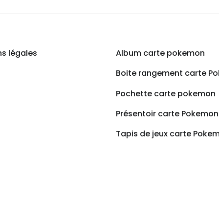
s légales
Album carte pokemon
Boite rangement carte P
Pochette carte pokemon
Présentoir carte Pokemon
Tapis de jeux carte Poke