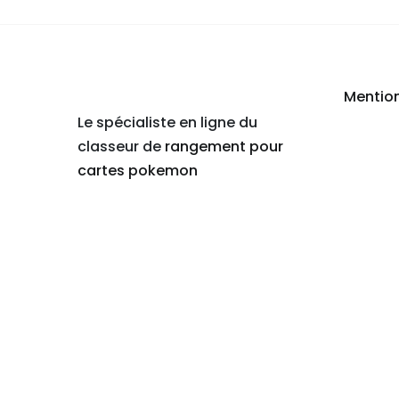
Mention
Le spécialiste en ligne du
classeur de
rangement pour
cartes pokemon