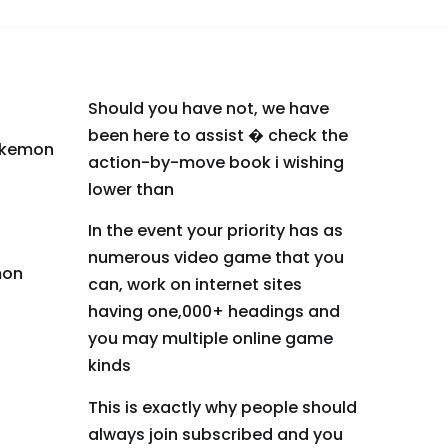
Should you have not, we have
been here to assist � check the
okemon
action-by-move book i wishing
lower than
In the event your priority has as
numerous video game that you
mon
can, work on internet sites
having one,000+ headings and
you may multiple online game
kinds
This is exactly why people should
always join subscribed and you