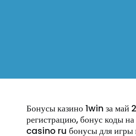
Aller
au
Classeur-carte-pokemon.fr
Le spécialiste des rangements pour carte p
contenu
Бонусы казино 1win за май 
регистрацию, бонус коды н
casino ru бонусы для игры 