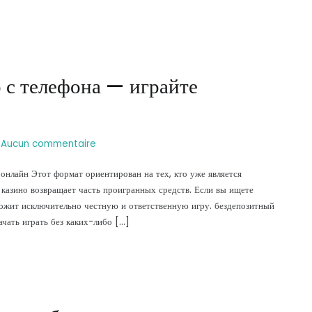
—
актуальные
акции
сегодня
 с телефона — играйте
sur
Aucun commentaire
Бездепозитный
онлайн Этот формат ориентирован на тех, кто уже является
бонус
 казино возвращает часть проигранных средств. Если вы ищете
казино
ит исключительно честную и ответственную игру. бездепозитный
с
чать играть без каких-либо […]
телефона
—
играйте
бесплатно
онлайн