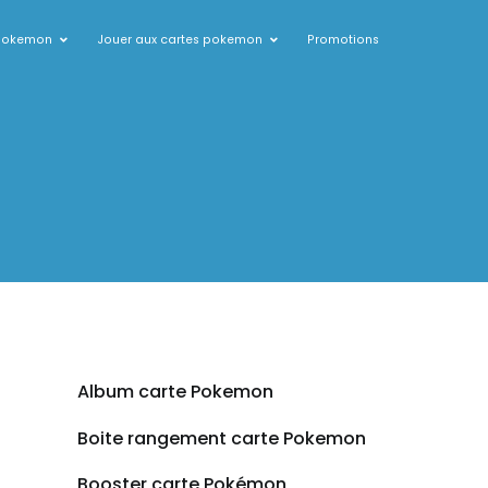
 pokemon
Jouer aux cartes pokemon
Promotions
Album carte Pokemon
Boite rangement carte Pokemon
Booster carte Pokémon