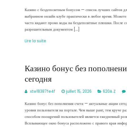
Казино с бездепозитным бонусом — список лучших сайтов для
выбранном онлайн клубе практически в любое время. Можете 
часто кидают промо коды на бездепозитные плюшки. После соз
разрешительным документом […]
Lire la suite
Казино бонус без пополнени
сегодня
xtw18387fe4f
juillet 15, 2026
620A Z
Казино бонус без пополнения счета — актуальные акции сегод
уровня пользователя на портале. Чем выше ранг, тем круче 
способом поощрений пользователей является ежедневный ро
Всплывающее окно бонуса расположено с правого края инфор