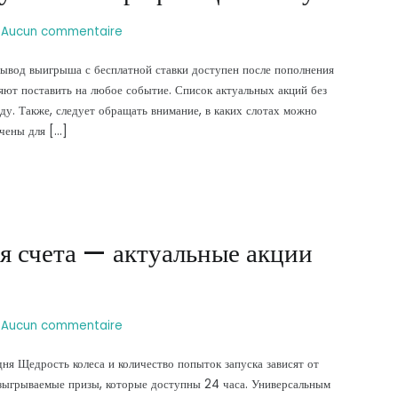
sur
Aucun commentaire
Казино
Вывод выигрыша с бесплатной ставки доступен после пополнения
с
ляют поставить на любое событие. Список актуальных акций без
бездепозитным
ду. Также, следует обращать внимание, в каких слотах можно
бонусом
чены для […]
без
верификации
аккаунта
я счета — актуальные акции
sur
Aucun commentaire
Казино
ня Щедрость колеса и количество попыток запуска зависят от
бонус
разыгрываемые призы, которые доступны 24 часа. Универсальным
без