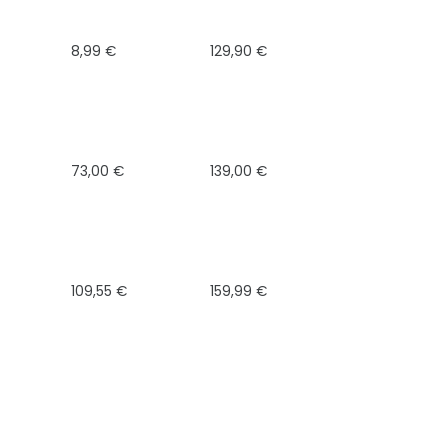
8,99
€
129,90
€
73,00
€
139,00
€
109,55
€
159,99
€