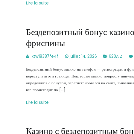
Lire la suite
Бездепозитный бонус казино
фриспины
xtw18387fe4f
juillet 14, 2026
620A Z
Бездепозитный бонус казино на телефон — регистрация и фрис
переступать эти границы. Некоторые казино попросту аннул
определился с бонусом, зарегистрировался на сайте, выполни
все происходит по […]
Lire la suite
Казино с бездепозитным бон