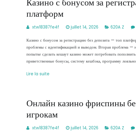
Казино с бонусом за регист
платформ
xtw18387fe4f
juillet 14, 2026
620A Z
Казино с бонусом за регистрацию без депозита — топ платфо
проблемы с идентификацией и выводом. Вторая проблема — н
попытке сделать кешаут казино может потребовать пополнить
приветственные бонусы, систему кешбэка, программу лояльно
Lire la suite
Онлайн казино фриспины бе
игрокам
xtw18387fe4f
juillet 14, 2026
620A Z