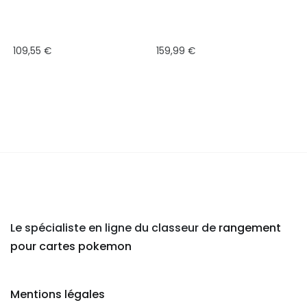
109,55
€
159,99
€
Le spécialiste en ligne du classeur de
rangement
pour cartes pokemon
Mentions légales