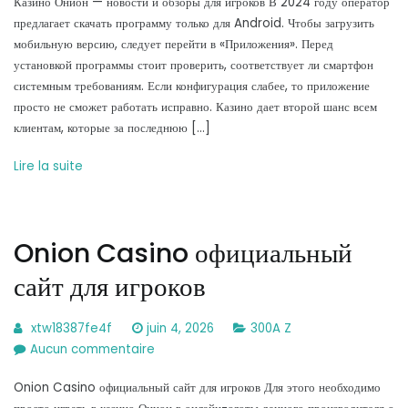
Казино Онион — новости и обзоры для игроков В 2024 году оператор
Онион
предлагает скачать программу только для Android. Чтобы загрузить
—
мобильную версию, следует перейти в «Приложения». Перед
новости
установкой программы стоит проверить, соответствует ли смартфон
и
системным требованиям. Если конфигурация слабее, то приложение
обзоры
просто не сможет работать исправно. Казино дает второй шанс всем
для
клиентам, которые за последнюю […]
игроков
Lire la suite
Onion Casino официальный
сайт для игроков
xtw18387fe4f
juin 4, 2026
300A Z
sur
Aucun commentaire
Onion
Onion Casino официальный сайт для игроков Для этого необходимо
Casino