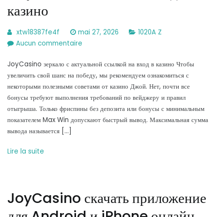
казино
xtw18387fe4f
mai 27, 2026
1020A Z
sur
Aucun commentaire
JoyCasino
JoyCasino зеркало с актуальной ссылкой на вход в казино Чтобы
зеркало
увеличить свой шанс на победу, мы рекомендуем ознакомиться с
с
некоторыми полезными советами от казино Джой. Нет, почти все
актуальной
бонусы требуют выполнения требований по вейджеру и правил
ссылкой
отыгрыша. Только фриспины без депозита или бонусы с минимальным
на
показателем Max Win допускают быстрый вывод. Максимальная сумма
вход
вывода называется […]
в
казино
Lire la suite
JoyCasino скачать приложение
для Android и iPhone онлайн