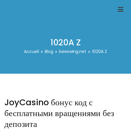
Aller
au
Classeur-carte-pokemon.fr
Le spécialiste des rangements pour carte pokemon
contenu
1020A Z
Accueil
Blog
beeswing.net
1020A Z
JoyCasino бонус код с
бесплатными вращениями без
депозита