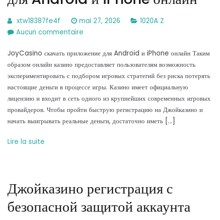
xtw18387fe4f
mai 27, 2026
1020A Z
sur
Aucun commentaire
JoyCasino
JoyCasino скачать приложение для Android и iPhone онлайн Таким
скачать
образом онлайн казино предоставляет пользователям возможность
приложение
экспериментировать с подбором игровых стратегий без риска потерять
для
настоящие деньги в процессе игры. Казино имеет официальную
Android
лицензию и входит в сеть одного из крупнейших современных игровых
и
провайдеров. Чтобы пройти быструю регистрацию на Джойказино и
iPhone
начать выигрывать реальные деньги, достаточно иметь […]
онлайн
Lire la suite
Джойказино регистрация с
безопасной защитой аккаунта