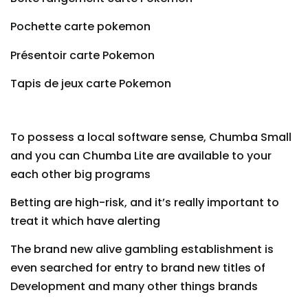
Pochette carte pokemon
Présentoir carte Pokemon
Tapis de jeux carte Pokemon
To possess a local software sense, Chumba Small
and you can Chumba Lite are available to your
each other big programs
Betting are high-risk, and it’s really important to
treat it which have alerting
The brand new alive gambling establishment is
even searched for entry to brand new titles of
Development and many other things brands