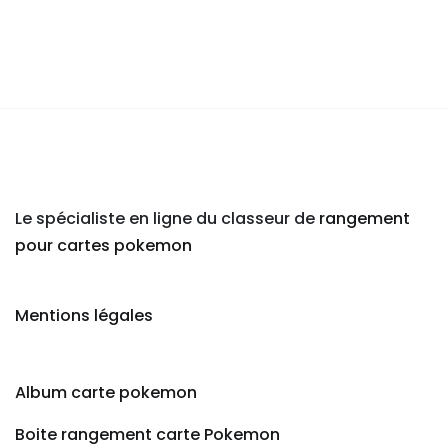
Le spécialiste en ligne du classeur de
rangement
pour cartes pokemon
Mentions légales
Album carte pokemon
Boite rangement carte Pokemon