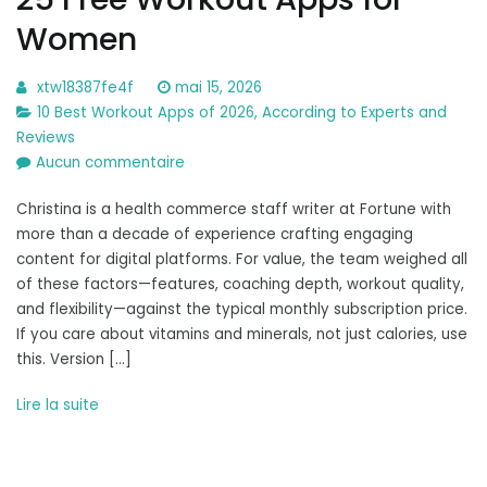
Women
xtw18387fe4f
mai 15, 2026
10 Best Workout Apps of 2026, According to Experts and
Reviews
sur
Aucun commentaire
25
Christina is a health commerce staff writer at Fortune with
Free
more than a decade of experience crafting engaging
Workout
content for digital platforms. For value, the team weighed all
Apps
of these factors—features, coaching depth, workout quality,
for
and flexibility—against the typical monthly subscription price.
Women
If you care about vitamins and minerals, not just calories, use
this. Version […]
Lire la suite