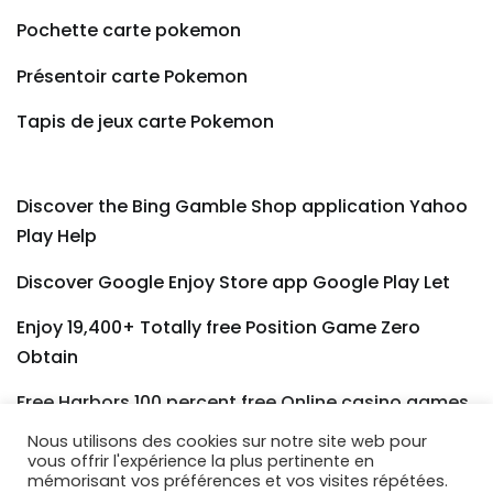
Pochette carte pokemon
Présentoir carte Pokemon
Tapis de jeux carte Pokemon
Discover the Bing Gamble Shop application Yahoo
Play Help
Discover Google Enjoy Store app Google Play Let
Enjoy 19,400+ Totally free Position Game Zero
Obtain
Free Harbors 100 percent free Online casino games
On the web
Nous utilisons des cookies sur notre site web pour
vous offrir l'expérience la plus pertinente en
Totally free Casino games Play for Fun 22,800+
mémorisant vos préférences et vos visites répétées.