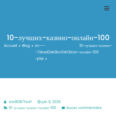
Aller
au
Classeur-carte-pokemon.fr
Le spécialiste des rangements pour carte pokemon
contenu
10-лучших-казино-онлайн-100
Accueil
Blog
xn---
10-лучших-казино-
-7sbad2ak3bc0ah3d.xn-
онлайн-100
-p1ai
xtw18387fe4f
juin 9, 2026
sur
10-лучших-казино-онлайн-100
Aucun commentaire