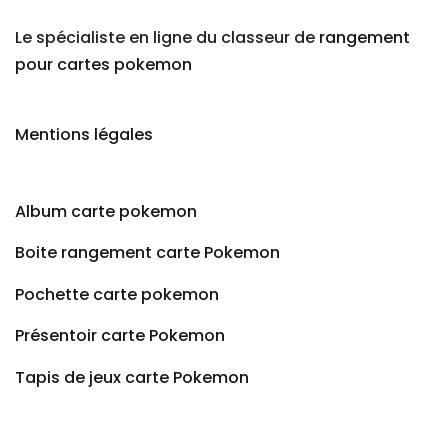
Le spécialiste en ligne du classeur de
rangement
pour cartes pokemon
Mentions légales
Album carte pokemon
Boite rangement carte Pokemon
Pochette carte pokemon
Présentoir carte Pokemon
Tapis de jeux carte Pokemon