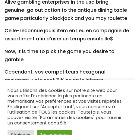
Alive gambling enterprises in the usa bring
genuine-go out action to the antique dining table
game particularly blackjack and you may roulette
Celle-reconnue jouis item en lieu en compagnie de
assortiment afin d’user un temps ensoleille$
Now, it is time to pick the game you desire to
gamble
Cependant, vos competiteurs hexagonal
assument juste sept,3 % selon le integral
Nous utilisons des cookies sur notre site web pour
Very good agent, actual asterisks, so i would
vous offrir l'expérience la plus pertinente en
continue stability modest and cash away
mémorisant vos préférences et vos visites répétées.
En cliquant sur "Accepter tout", vous consentez à
punctually
l'utilisation de TOUS les cookies. Toutefois, vous
pouvez visiter "Paramètres des cookies" pour fournir
un consentement contrôlé.
Réglages
Tout accepter