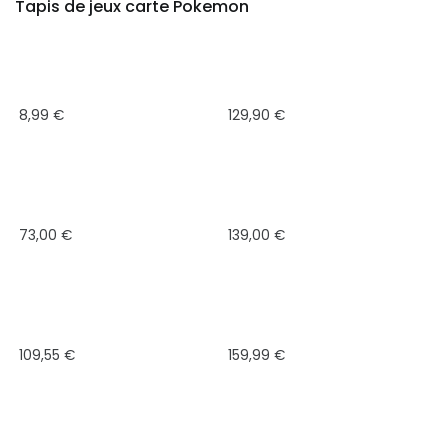
Tapis de jeux carte Pokemon
8,99
€
129,90
€
73,00
€
139,00
€
109,55
€
159,99
€