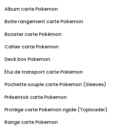
articles
Album carte Pokemon
Boite rangement carte Pokemon
Booster carte Pokémon
Cahier carte Pokemon
Deck box Pokemon
Étui de transport carte Pokemon
Pochette souple carte Pokemon (Sleeves)
Présentoir carte Pokemon
Protège carte Pokemon rigide (Toploader)
Range carte Pokemon