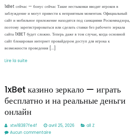
1xBet
1xBet сейчас — бонус сейчас Такие нестыковки вводят игроков в
сейчас
заблуждение и могут привести к неприятным моментам. Официальный
—
сайт и мобильное приложение находятся под санкциями Роскомнадзора,
бонус
поэтому зарегистрироваться или сделать ставки без рабочего зеркала
сейчас
сайта 1XBET будет сложно. Теперь даже в том случае, когда основной
сайт блокирован интернет провайдером доступ для игрока к
возможности проведения […]
Lire la suite
1xBet казино зеркало — играть
бесплатно и на реальные деньги
онлайн
xtw18387fe4f
avril 25, 2026
all Z
sur
Aucun commentaire