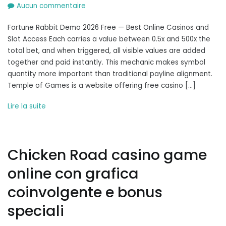
sur
Aucun commentaire
Fortune
Fortune Rabbit Demo 2026 Free — Best Online Casinos and
Rabbit
Slot Access Each carries a value between 0.5x and 500x the
Demo
total bet, and when triggered, all visible values are added
2026
together and paid instantly. This mechanic makes symbol
Free
quantity more important than traditional payline alignment.
—
Temple of Games is a website offering free casino […]
Best
Online
Lire la suite
Casinos
and
Slot
Access
Chicken Road casino game
online con grafica
coinvolgente e bonus
speciali