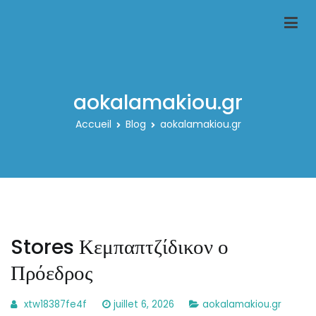
Aller
au
Classeur-carte-pokemon.fr
Le spécialiste des rangements pour carte pokemon
contenu
aokalamakiou.gr
Accueil
Blog
aokalamakiou.gr
Stores Κεμπαπτζίδικον ο
Πρόεδρος
xtw18387fe4f
juillet 6, 2026
aokalamakiou.gr