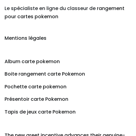
Le spécialiste en ligne du classeur de
rangement
pour cartes pokemon
Mentions légales
Album carte pokemon
Boite rangement carte Pokemon
Pochette carte pokemon
Présentoir carte Pokemon
Tapis de jeux carte Pokemon
The new greet incentive advances their genuine-