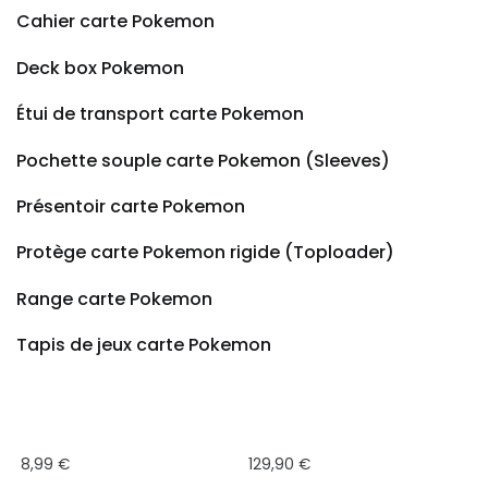
Cahier carte Pokemon
Deck box Pokemon
Étui de transport carte Pokemon
Pochette souple carte Pokemon (Sleeves)
Présentoir carte Pokemon
Protège carte Pokemon rigide (Toploader)
Range carte Pokemon
Tapis de jeux carte Pokemon
8,99
€
129,90
€