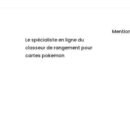
Mention
Le spécialiste en ligne du
classeur de
rangement pour
cartes pokemon