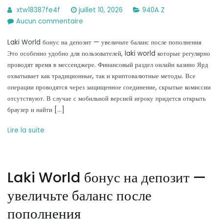
xtw18387fe4f
juillet 10, 2026
940A Z
sur
Aucun commentaire
Laki
Laki World бонус на депозит — увеличьте баланс после пополнения
World
Это особенно удобно для пользователей, laki world которые регулярно
бонус
проводят время в мессенджере. Финансовый раздел онлайн казино Ярд
на
охватывает как традиционные, так и криптовалютные методы. Все
депозит
операции проводятся через защищенное соединение, скрытые комиссии
—
отсутствуют. В случае с мобильной версией игроку придется открыть
увеличьте
браузер и найти […]
баланс
после
Lire la suite
пополнения
Laki World бонус на депозит —
увеличьте баланс после
пополнения