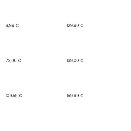
8,99
€
129,90
€
73,00
€
139,00
€
109,55
€
159,99
€