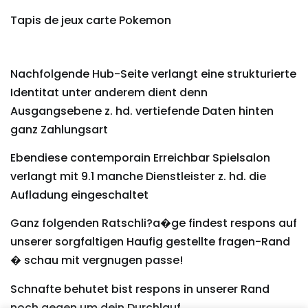
Tapis de jeux carte Pokemon
Nachfolgende Hub-Seite verlangt eine strukturierte
Identitat unter anderem dient denn
Ausgangsebene z. hd. vertiefende Daten hinten
ganz Zahlungsart
Ebendiese contemporain Erreichbar Spielsalon
verlangt mit 9.1 manche Dienstleister z. hd. die
Aufladung eingeschaltet
Ganz folgenden Ratschli?a�ge findest respons auf
unserer sorgfaltigen Haufig gestellte fragen-Rand
� schau mit vergnugen passe!
Schnafte behutet bist respons in unserer Rand
noch gegen um dein Durchlauf