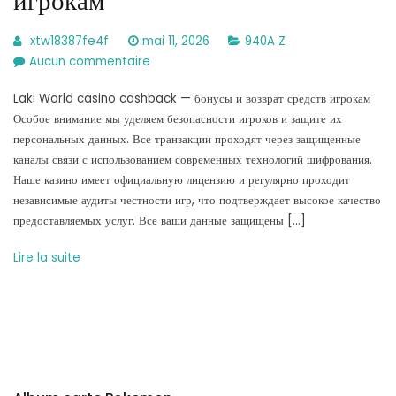
игрокам
xtw18387fe4f
mai 11, 2026
940A Z
sur
Aucun commentaire
Laki
Laki World casino cashback — бонусы и возврат средств игрокам
World
Особое внимание мы уделяем безопасности игроков и защите их
casino
персональных данных. Все транзакции проходят через защищенные
cashback
каналы связи с использованием современных технологий шифрования.
—
Наше казино имеет официальную лицензию и регулярно проходит
бонусы
независимые аудиты честности игр, что подтверждает высокое качество
и
предоставляемых услуг. Все ваши данные защищены […]
возврат
средств
Lire la suite
игрокам