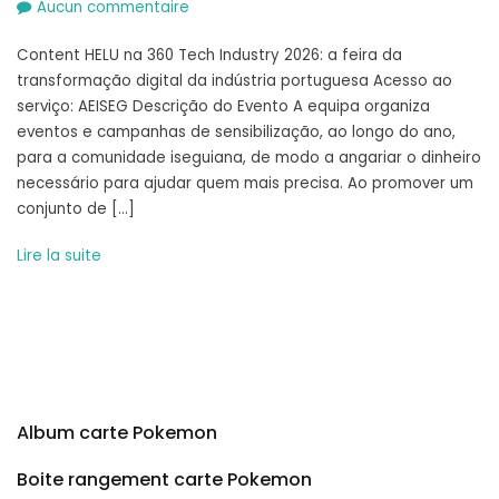
sur
Aucun commentaire
RUA
Content HELU na 360 Tech Industry 2026: a feira da
DAS
transformação digital da indústria portuguesa Acesso ao
FRANCESINHAS,
serviço: AEISEG Descrição do Evento A equipa organiza
1200-
eventos e campanhas de sensibilização, ao longo do ano,
675
para a comunidade iseguiana, de modo a angariar o dinheiro
LISBOA
necessário para ajudar quem mais precisa. Ao promover um
conjunto de […]
Lire la suite
Album carte Pokemon
Boite rangement carte Pokemon