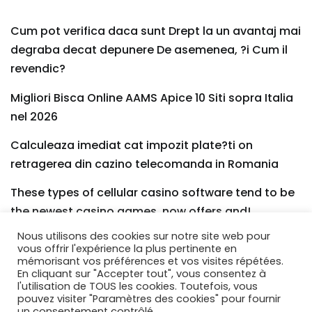
Cum pot verifica daca sunt Drept la un avantaj mai
degraba decat depunere De asemenea, ?i Cum il
revendic?
Migliori Bisca Online AAMS Apice 10 Siti sopra Italia
nel 2026
Calculeaza imediat cat impozit plate?ti on
retragerea din cazino telecomanda in Romania
These types of cellular casino software tend to be
the newest casino games, now offers and!
Nous utilisons des cookies sur notre site web pour
While you are alive chat isn’t really on the market
vous offrir l'expérience la plus pertinente en
today, answers was timely, ensuring you might be
mémorisant vos préférences et vos visites répétées.
En cliquant sur "Accepter tout", vous consentez à
never ever caught for very long if a challenge arises
l'utilisation de TOUS les cookies. Toutefois, vous
pouvez visiter "Paramètres des cookies" pour fournir
un consentement contrôlé.