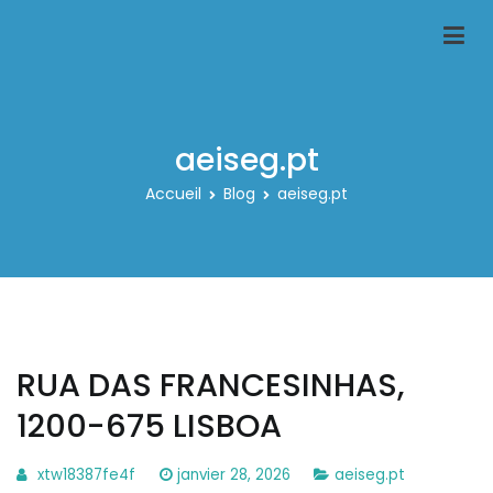
Aller
au
Classeur-carte-pokemon.fr
Le spécialiste des rangements pour carte pokemon
contenu
aeiseg.pt
Accueil
Blog
aeiseg.pt
RUA DAS FRANCESINHAS,
1200-675 LISBOA
xtw18387fe4f
janvier 28, 2026
aeiseg.pt