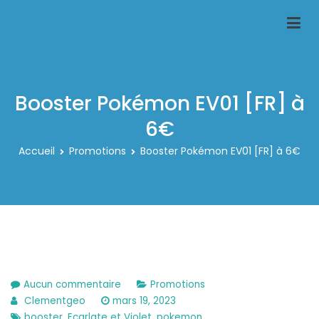
Aller
au
Classeur-carte-pokemon.fr
Le spécialiste des rangements pour carte pokemon
contenu
Booster Pokémon EV01 [FR] à
6€
Accueil
Promotions
Booster Pokémon EV01 [FR] à 6€
sur
Aucun commentaire
Promotions
Booster
Clementgeo
mars 19, 2023
Pokémon
booster
,
Ecarlate et Violet
,
pokemon