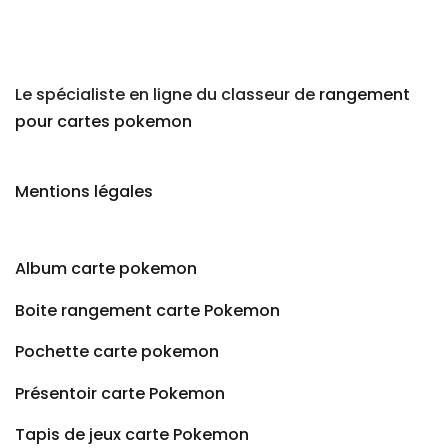
Le spécialiste en ligne du classeur de
rangement
pour cartes pokemon
Mentions légales
Album carte pokemon
Boite rangement carte Pokemon
Pochette carte pokemon
Présentoir carte Pokemon
Tapis de jeux carte Pokemon