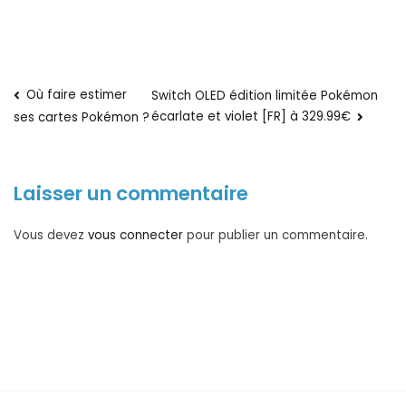
Navigation
Où faire estimer
Switch OLED édition limitée Pokémon
écarlate et violet [FR] à 329.99€
ses cartes Pokémon ?
de
l’article
Laisser un commentaire
Vous devez
vous connecter
pour publier un commentaire.