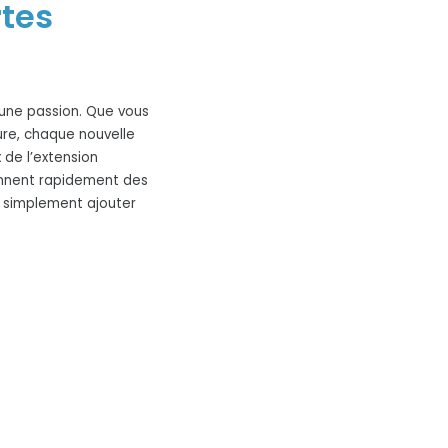
rtes
 une passion. Que vous
re, chaque nouvelle
 de l’extension
iennent rapidement des
u simplement ajouter