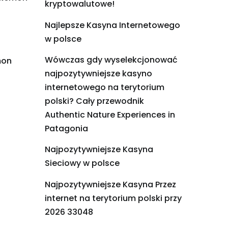
kryptowalutowe!
Najlepsze Kasyna Internetowego
w polsce
Wówczas gdy wyselekcjonować
mon
najpozytywniejsze kasyno
internetowego na terytorium
polski? Cały przewodnik
Authentic Nature Experiences in
Patagonia
Najpozytywniejsze Kasyna
Sieciowy w polsce
Najpozytywniejsze Kasyna Przez
internet na terytorium polski przy
2026 33048