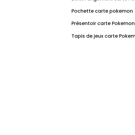
Pochette carte pokemon
Présentoir carte Pokemon
Tapis de jeux carte Poke