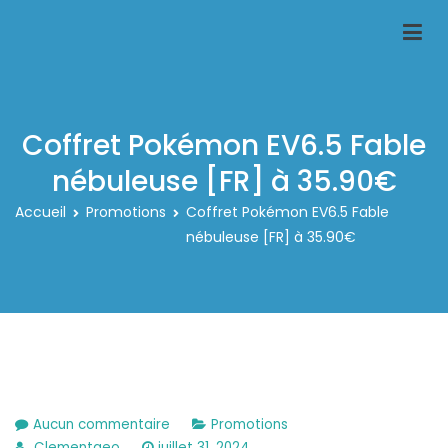
Aller
au
Classeur-carte-pokemon.fr
Le spécialiste des rangements pour carte pokemon
contenu
Coffret Pokémon EV6.5 Fable
nébuleuse [FR] à 35.90€
Accueil
Promotions
Coffret Pokémon EV6.5 Fable
nébuleuse [FR] à 35.90€
sur
Aucun commentaire
Promotions
Coffret
Clementgeo
juillet 31, 2024