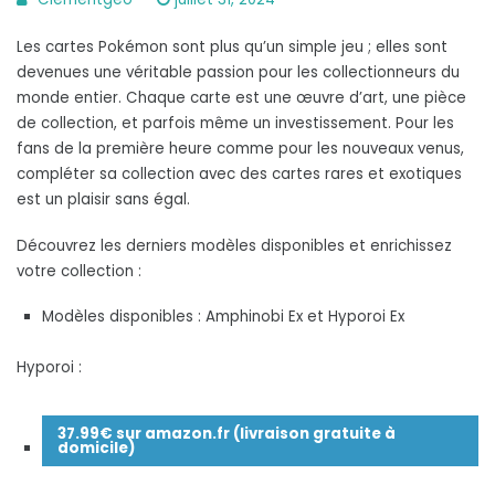
Pokémon
Les cartes Pokémon sont plus qu’un simple jeu ; elles sont
EV6.5
devenues une véritable passion pour les collectionneurs du
Fable
monde entier. Chaque carte est une œuvre d’art, une pièce
nébuleuse
de collection, et parfois même un investissement. Pour les
[FR]
fans de la première heure comme pour les nouveaux venus,
à
compléter sa collection avec des cartes rares et exotiques
35.90€
est un plaisir sans égal.
Découvrez les derniers modèles disponibles et enrichissez
votre collection :
Modèles disponibles : Amphinobi Ex et Hyporoi Ex
Hyporoi :
37.99€ sur amazon.fr (livraison gratuite à
domicile)