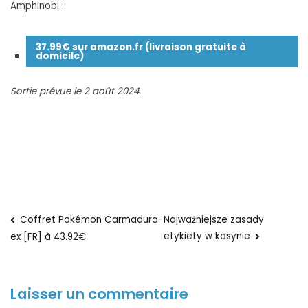
Amphinobi :
37.99€ sur amazon.fr (livraison gratuite à
domicile)
Sortie prévue le 2 août 2024.
Navigation
Coffret Pokémon Carmadura-
Najważniejsze zasady
etykiety w kasynie
ex [FR] à 43.92€
de
l’article
Laisser un commentaire