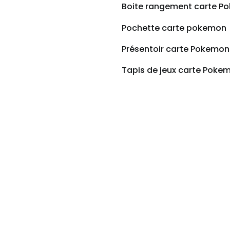
Boite rangement carte P
Pochette carte pokemon
Présentoir carte Pokemon
Tapis de jeux carte Poke