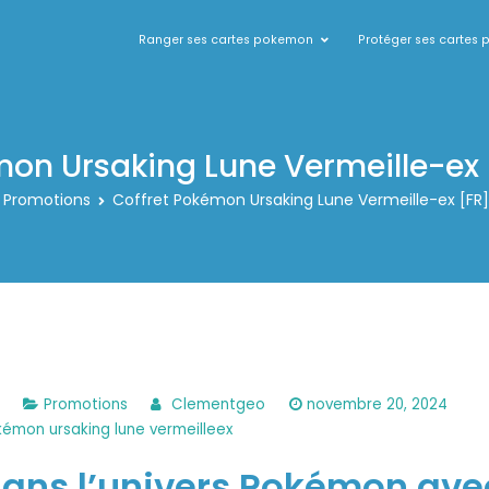
Ranger ses cartes pokemon
Protéger ses cartes
okemon
mon Ursaking Lune Vermeille-ex 
Promotions
Coffret Pokémon Ursaking Lune Vermeille-ex [FR
sur
Promotions
Clementgeo
novembre 20, 2024
Coffret
émon ursaking lune vermeilleex
Pokémon
ans l’univers Pokémon avec
Ursaking