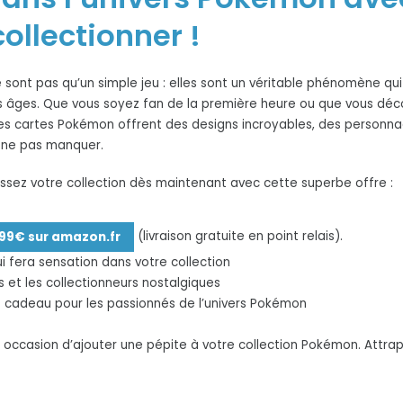
Lune
collectionner !
Vermeille-
ex
[FR]
sont pas qu’un simple jeu : elles sont un véritable phénomène qui 
à
s âges. Que vous soyez fan de la première heure ou que vous déco
24.99€
 les cartes Pokémon offrent des designs incroyables, des person
à ne pas manquer.
sez votre collection dès maintenant avec cette superbe offre :
.99€ sur amazon.fr
(livraison gratuite en point relais).
i fera sensation dans votre collection
s et les collectionneurs nostalgiques
e cadeau pour les passionnés de l’univers Pokémon
ccasion d’ajouter une pépite à votre collection Pokémon. Attrap