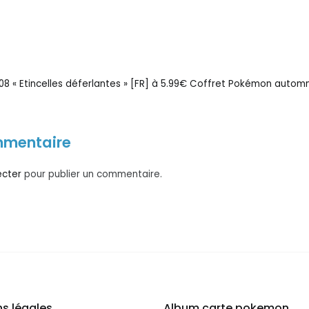
on
 « Etincelles déferlantes » [FR] à 5.99€
Coffret Pokémon automne
mmentaire
ecter
pour publier un commentaire.
s légales
Album carte pokemon