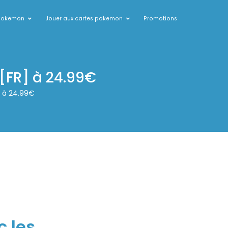
 pokemon
Jouer aux cartes pokemon
Promotions
[FR] à 24.99€
] à 24.99€
 les