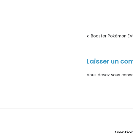
Navigati
Booster Pokémon EV08
de
Laisser un co
l’article
Vous devez
vous conn
Mention