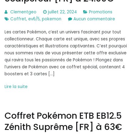
Clementgeo
juillet 22, 2024
Promotions
sur
Coffret
,
ev6/5
,
pokemon
Aucun commentaire
Coffret
Les cartes Pokémon, c’est un univers fascinant pour tout
Pokémon
collectionneur. Chaque carte est unique, avec ses propres
EV6.5
caractéristiques et illustrations captivantes. C’est pourquoi
« Fable
nous sommes ravis de vous présenter cette offre exclusive
nébuleuse
qui ravira tous les passionnés de Pokémon ! Plongez dans
:
l’univers de Pokémon avec ce coffret spécial, contenant 4
Scalpereu
boosters et 3 cartes […]
[FR]
à
Lire la suite
24.99€
Coffret Pokémon ETB EB12.5
Zénith Suprême [FR] à 63€