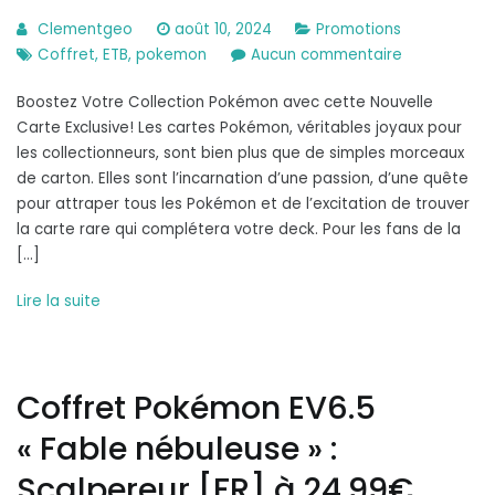
Clementgeo
août 10, 2024
Promotions
sur
Coffret
,
ETB
,
pokemon
Aucun commentaire
Coffret
Boostez Votre Collection Pokémon avec cette Nouvelle
Pokémon
Carte Exclusive! Les cartes Pokémon, véritables joyaux pour
ETB
les collectionneurs, sont bien plus que de simples morceaux
EV07
de carton. Elles sont l’incarnation d’une passion, d’une quête
« Couronne
pour attraper tous les Pokémon et de l’excitation de trouver
stellaire »
la carte rare qui complétera votre deck. Pour les fans de la
[FR]
[…]
à
59.99€
Lire la suite
Coffret Pokémon EV6.5
« Fable nébuleuse » :
Scalpereur [FR] à 24.99€