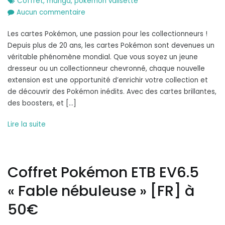
Coffret
,
manga
,
pokémon valisette
sur
Aucun commentaire
Coffret
Les cartes Pokémon, une passion pour les collectionneurs !
Pokémon
Depuis plus de 20 ans, les cartes Pokémon sont devenues un
valisette
véritable phénomène mondial. Que vous soyez un jeune
[FR]
dresseur ou un collectionneur chevronné, chaque nouvelle
à
extension est une opportunité d’enrichir votre collection et
37.99€
de découvrir des Pokémon inédits. Avec des cartes brillantes,
des boosters, et […]
Lire la suite
Coffret Pokémon ETB EV6.5
« Fable nébuleuse » [FR] à
50€