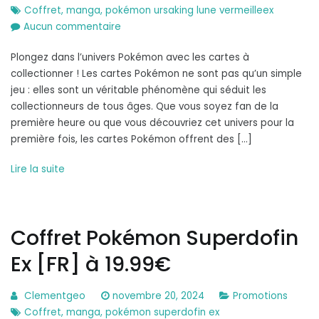
Coffret
,
manga
,
pokémon ursaking lune vermeilleex
sur
Aucun commentaire
Coffret
Plongez dans l’univers Pokémon avec les cartes à
Pokémon
collectionner ! Les cartes Pokémon ne sont pas qu’un simple
Ursaking
jeu : elles sont un véritable phénomène qui séduit les
Lune
collectionneurs de tous âges. Que vous soyez fan de la
Vermeille-
première heure ou que vous découvriez cet univers pour la
ex
première fois, les cartes Pokémon offrent des […]
[FR]
à
Lire la suite
24.99€
Coffret Pokémon Superdofin
Ex [FR] à 19.99€
Clementgeo
novembre 20, 2024
Promotions
Coffret
,
manga
,
pokémon superdofin ex