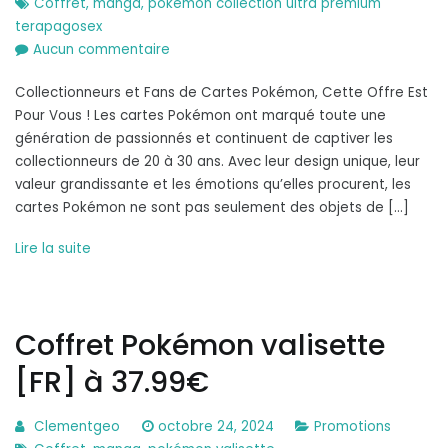
Coffret
,
manga
,
pokémon collection ultra premium
terapagosex
sur
Aucun commentaire
Coffret
Collectionneurs et Fans de Cartes Pokémon, Cette Offre Est
Pokémon
Pour Vous ! Les cartes Pokémon ont marqué toute une
Collection
génération de passionnés et continuent de captiver les
Ultra
collectionneurs de 20 à 30 ans. Avec leur design unique, leur
Premium
valeur grandissante et les émotions qu’elles procurent, les
Terapagos-
cartes Pokémon ne sont pas seulement des objets de […]
ex
[FR]
Lire la suite
à
149.99€
Coffret Pokémon valisette
[FR] à 37.99€
Clementgeo
octobre 24, 2024
Promotions