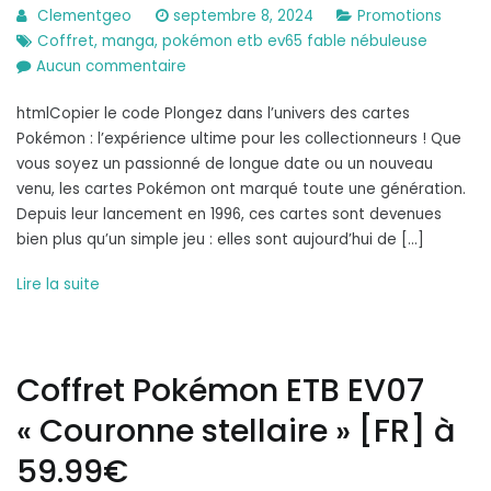
Clementgeo
septembre 8, 2024
Promotions
Coffret
,
manga
,
pokémon etb ev65 fable nébuleuse
sur
Aucun commentaire
Coffret
htmlCopier le code Plongez dans l’univers des cartes
Pokémon
Pokémon : l’expérience ultime pour les collectionneurs ! Que
ETB
vous soyez un passionné de longue date ou un nouveau
EV6.5
venu, les cartes Pokémon ont marqué toute une génération.
« Fable
Depuis leur lancement en 1996, ces cartes sont devenues
nébuleuse »
bien plus qu’un simple jeu : elles sont aujourd’hui de […]
[FR]
à
Lire la suite
50€
Coffret Pokémon ETB EV07
« Couronne stellaire » [FR] à
59.99€