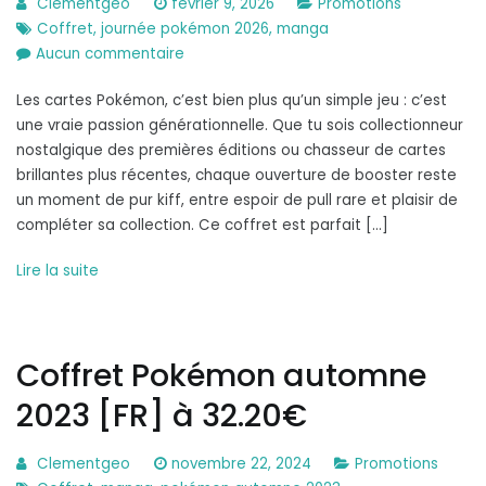
Clementgeo
février 9, 2026
Promotions
Coffret
,
journée pokémon 2026
,
manga
sur
Aucun commentaire
Coffret
Les cartes Pokémon, c’est bien plus qu’un simple jeu : c’est
journée
une vraie passion générationnelle. Que tu sois collectionneur
Pokémon
nostalgique des premières éditions ou chasseur de cartes
2026
brillantes plus récentes, chaque ouverture de booster reste
[FR]
un moment de pur kiff, entre espoir de pull rare et plaisir de
à
compléter sa collection. Ce coffret est parfait […]
19.99€
Lire la suite
Coffret Pokémon automne
2023 [FR] à 32.20€
Clementgeo
novembre 22, 2024
Promotions