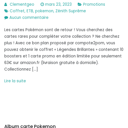
Clementgeo
mars 23, 2023
Promotions
Coffret
,
ETB
,
pokemon
,
Zénith Suprême
sur
Aucun commentaire
Coffret
Les cartes Pokémon sont de retour ! Vous cherchez des
Pokémon
cartes rares pour compléter votre collection ? Ne cherchez
ETB
plus ! Avec ce bon plan proposé par compote2pom, vous
EB12.5
pouvez obtenir le coffret « Légendes Brillantes » contenant 10
Zénith
boosters et 1 carte promo en édition limitée pour seulement
Suprême
63€ sur amazon.fr (livraison gratuite à domicile).
[FR]
Collectionnez […]
à
63€
Lire la suite
Album carte Pokemon